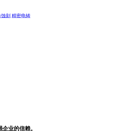
卷蚀刻
精密电铸
强企业的信赖。