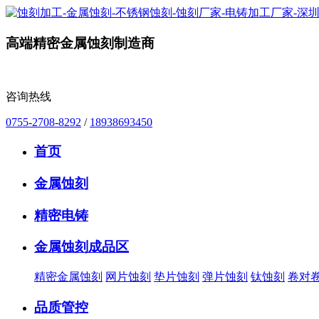
高端精密金属蚀刻制造商
咨询热线
0755-2708-8292
/
18938693450
首页
金属蚀刻
精密电铸
金属蚀刻成品区
精密金属蚀刻
网片蚀刻
垫片蚀刻
弹片蚀刻
钛蚀刻
卷对
品质管控