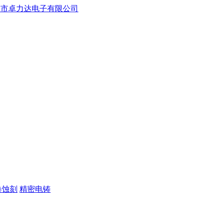
卷蚀刻
精密电铸