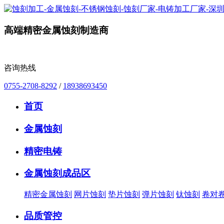
高端精密金属蚀刻制造商
咨询热线
0755-2708-8292
/
18938693450
首页
金属蚀刻
精密电铸
金属蚀刻成品区
精密金属蚀刻
网片蚀刻
垫片蚀刻
弹片蚀刻
钛蚀刻
卷对
品质管控