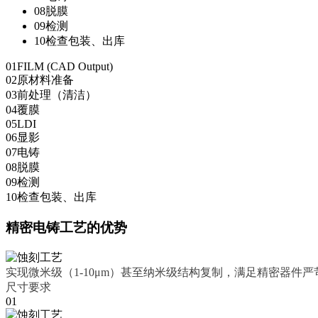
08
脱膜
09
检测
10
检查包装、出库
01
FILM (CAD Output)
02
原材料准备
03
前处理（清洁）
04
覆膜
05LDI
06
显影
07电铸
08
脱膜
09检测
10
检查包装、出库
精密电铸工艺的优势
实现微米级（1-10μm）甚至纳米级结构复制，满足精密器件严
尺寸要求
01