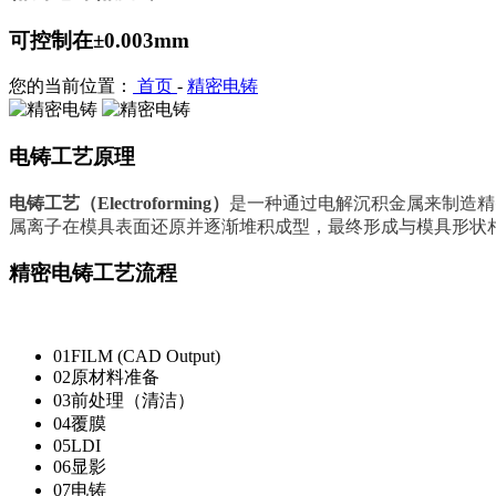
可控制在±0.003mm
您的当前位置：
首页
-
精密电铸
电铸工艺原理
电铸工艺（Electroforming）
是一种通过电解沉积金属来制造精
属离子在模具表面还原并逐渐堆积成型，最终形成与模具形状
精密电铸工艺流程
01
FILM (CAD Output)
02
原材料准备
03
前处理（清洁）
04
覆膜
05
LDI
06
显影
07
电铸