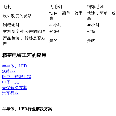
毛刺
无毛刺
细微毛刺
快速，简单，效率
快速，简单，效
设计改变的灵活
高
高
制程耗时
48小时
48小时
材料厚度对 公差的影响
±10%
±5%
产品包装， 转移是否方
是的
是的
便
精密电铸工艺的应用
半导体、LED
5G行业
医疗、精密工程
电子、3C
光伏解决方案
汽车行业
半导体、LED行业解决方案