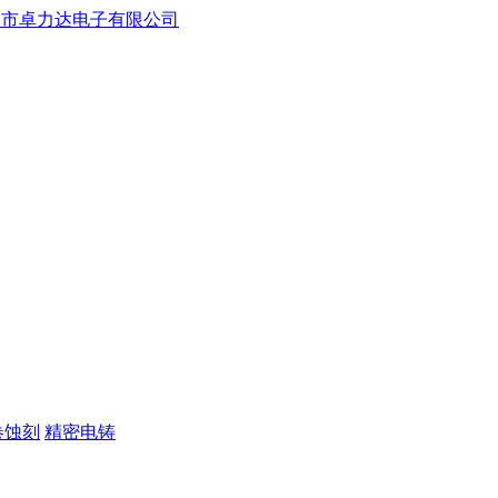
卷蚀刻
精密电铸