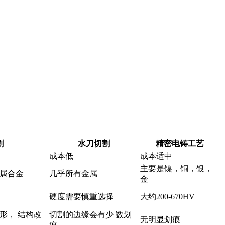
割
水刀切割
精密电铸工艺
成本低
成本适中
主要是镍，铜，银，
属合金
几乎所有金属
金
硬度需要慎重选择
大约200-670HV
形， 结构改
切割的边缘会有少 数划
无明显划痕