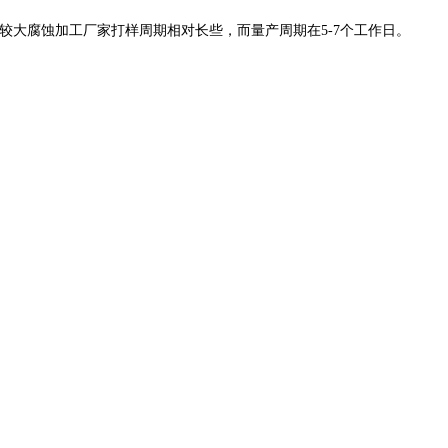
较大腐蚀加工厂家打样周期相对长些，而
量产周期在
5-7
个工作日。