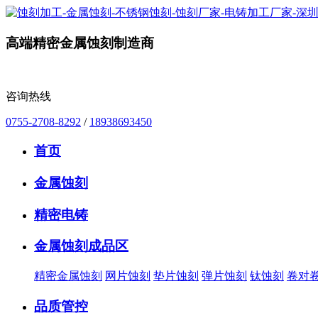
高端精密金属蚀刻制造商
咨询热线
0755-2708-8292
/
18938693450
首页
金属蚀刻
精密电铸
金属蚀刻成品区
精密金属蚀刻
网片蚀刻
垫片蚀刻
弹片蚀刻
钛蚀刻
卷对
品质管控