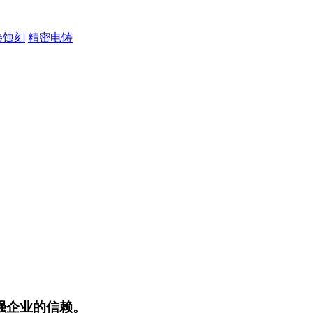
卷蚀刻
精密电铸
强企业的信赖。