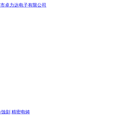
卷蚀刻
精密电铸