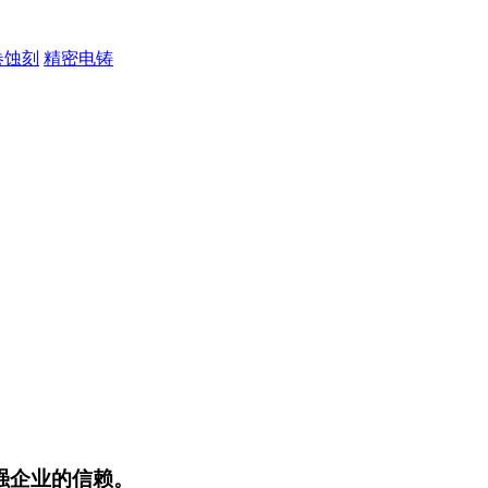
卷蚀刻
精密电铸
强企业的信赖。