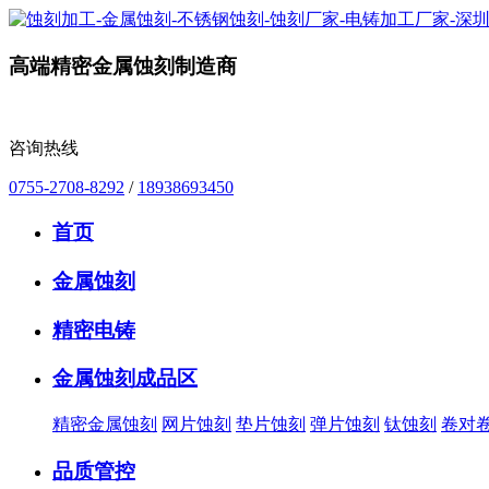
高端精密金属蚀刻制造商
咨询热线
0755-2708-8292
/
18938693450
首页
金属蚀刻
精密电铸
金属蚀刻成品区
精密金属蚀刻
网片蚀刻
垫片蚀刻
弹片蚀刻
钛蚀刻
卷对
品质管控