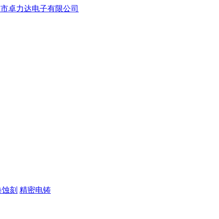
卷蚀刻
精密电铸