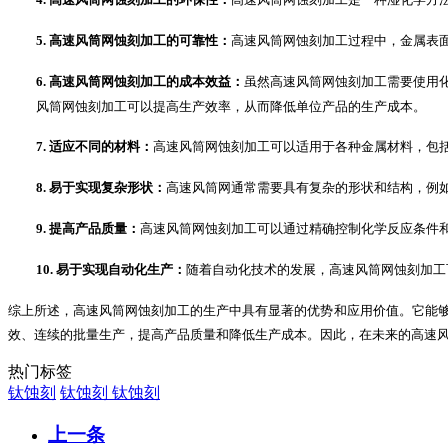
5.
高速风筒网
蚀刻加工的可靠性：
高速风筒网
蚀刻加工过程中，金属表
6.
高速风筒网
蚀刻加工的成本效益：
虽然
高速风筒网
蚀刻加工需要使用
风筒网
蚀刻加工可以提高生产效率，从而降低单位产品的生产成本。
7.
适应不同的材料：
高速风筒网
蚀刻加工可以适用于各种金属材料，包
8.
易于实现复杂形状：
高速风筒网通常需要具有复杂的形状和结构，例
9.
提高产品质量：
高速风筒网
蚀刻加工可以通过精确控制化学反应条件
10.
易于实现自动化生产：
随着自动化技术的发展，
高速风筒网
蚀刻加工
综上所述，高速风筒网
蚀刻加工
的生产中具有显著的优势和应用价值。它能
效、连续的批量生产，提高产品质量和降低生产成本。因此，在未来的高速
热门标签
钛蚀刻
钛蚀刻
钛蚀刻
上一条