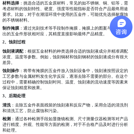
材料选择
：挑选合适的五金原材料，常见的如不锈钢、铜、铝等，需
考虑材料的蚀刻特性、硬度、强度等性能指标是否符合产品最终用途
要求。比如，对于在潮湿环境中使用的五金件，可能优先选择耐腐蚀
的不锈钢材料。
制作掩膜
：通过光刻技术等手段制作掩膜，掩膜上的图案与需要蚀刻
出的五金件形状相对应，其精度直接影响最终产品精度。
2、
蚀刻过程
蚀刻液调配
：根据五金材料的种类选择合适的蚀刻液成分并精准调配
浓度、温度等参数。例如，蚀刻铜材和蚀刻钢材的蚀刻液成分有很大
差异。
蚀刻操作
：将带有掩膜的五金件放入蚀刻设备中，蚀刻液按照设定的
工艺参数与金属材料发生化学反应，逐渐去除不需要的部分。在这个
过程中，需要精确控制蚀刻时间、温度、蚀刻液的流动速度等因素来
保证蚀刻精度和效果。
3、
后期处理
清洗
：去除五金件表面残留的蚀刻液和反应产物，采用合适的清洗剂
和清洗工艺，防止腐蚀和污染。
检测
：通过各种检测手段如显微镜检测、尺寸测量仪器检测等对产品
进行精度、外观、性能等方面的检测，对于不合格产品及时进行分析
和处理。