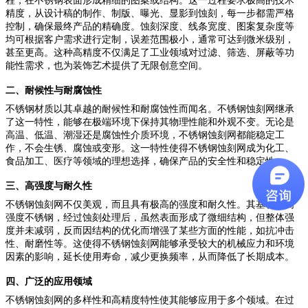
程，在不锈钢表面形成精细的图案或结构。这一过程要求极高的技术
精度，从设计稿的制作、制版、曝光、显影到蚀刻，每一步都需严格
控制，确保最终产品的精确度。蚀刻深度、线条宽度、图案复杂度等
均可根据客户需求进行定制，误差范围极小，通常可达到微米级别，
甚至更高。这种高精度不仅满足了工业领域对过滤、筛选、屏蔽等功
能性需求，也为装饰艺术提供了无限创意空间。
二、耐候性与耐腐蚀性
不锈钢材质以其卓越的耐候性和耐腐蚀性而闻名。不锈钢蚀刻网继承
了这一特性，能够在极端环境下保持其物理性能和外观不变。无论是
高温、低温、潮湿还是腐蚀性介质环境，不锈钢蚀刻网都能稳定工
作，不会生锈、腐蚀或变形。这一特性使得不锈钢蚀刻网成为化工、
食品加工、医疗等领域的理想选择，确保产品的安全性和稳定性。
三、高强度与耐久性
不锈钢蚀刻网不仅美观，而且具有极高的强度和耐久性。其基材为高
强度不锈钢，经过蚀刻处理后，虽然表面形成了微细结构，但整体强
度并未减弱，反而因结构的优化而增强了某些方面的性能，如抗冲击
性、耐磨性等。这使得不锈钢蚀刻网能够承受较大的机械应力和环境
因素的影响，延长使用寿命，减少更换频率，从而降低了长期成本。
四、广泛的应用领域
不锈钢蚀刻网的多样性和高精度特性使其能够应用于多个领域。在过