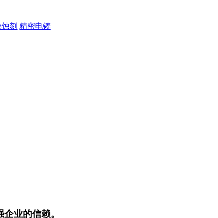
卷蚀刻
精密电铸
强企业的信赖。