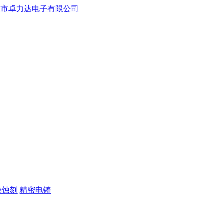
卷蚀刻
精密电铸