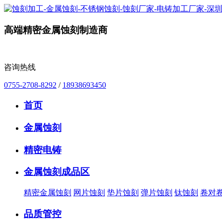
高端精密金属蚀刻制造商
咨询热线
0755-2708-8292
/
18938693450
首页
金属蚀刻
精密电铸
金属蚀刻成品区
精密金属蚀刻
网片蚀刻
垫片蚀刻
弹片蚀刻
钛蚀刻
卷对
品质管控