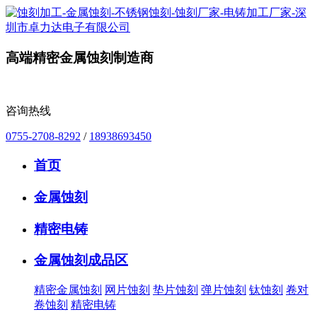
高端精密金属蚀刻制造商
咨询热线
0755-2708-8292
/
18938693450
首页
金属蚀刻
精密电铸
金属蚀刻成品区
精密金属蚀刻
网片蚀刻
垫片蚀刻
弹片蚀刻
钛蚀刻
卷对
卷蚀刻
精密电铸