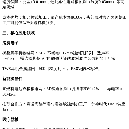
精度保障：公差
±0.01mm，适配柔性电路板蚀刻（线宽0.03mm）等高
精领域
成本优势：相比片式加工，量产成本降低
30%，头部卷对卷连续蚀刻加
工厂可提供24H快速打样服务。
三、核心应用领域
消费电子
折叠屏手机铰链网：
316L不锈钢0.12mm蚀刻孔阵列（透声率
≥97%），需选择具备IATF16949认证的卷对卷连续蚀刻加工厂家
TWS耳机金属滤网：500目梯度孔径，IPX8级防水标准。
新能源器件
氢燃料电池双极板铜网：
3D流道蚀刻（孔隙率60%±2%），导电率＞
58MS/m
推荐合作方：赛诺高德等卷对卷连续蚀刻加工厂（宁德时代
Tier 2供应
商）。
医疗器械