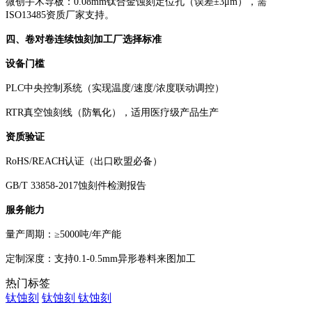
微创手术导板：
0.08mm钛合金蚀刻定位孔（误差±3μm），需
ISO13485资质厂家支持。
四、卷对卷连续蚀刻加工厂选择标准
设备门槛
PLC中央控制系统（实现温度/速度/浓度联动调控）
RTR真空蚀刻线（防氧化），适用医疗级产品生产
资质验证
RoHS/REACH认证（出口欧盟必备）
GB/T 33858-2017蚀刻件检测报告
服务能力
量产周期：
≥5000吨/年产能
定制深度：支持
0.1-0.5mm异形卷料来图加工
热门标签
钛蚀刻
钛蚀刻
钛蚀刻