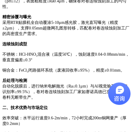
（pH≥12），表面粗糙度≤Ra0.4μm，确保卷对卷连续蚀刻加工的均匀
性。
精密涂覆与曝光
采用
RTR贴膜机全自动覆涂5-10μm感光胶，激光直写曝光（精度
±2μm），支撑0.05mm超微网孔图形转移，匹配卷对卷连续蚀刻加工厂
的高密度生产需求。
连续蚀刻成型
不锈钢：
HCl-HNO₃混合液（温度50℃），蚀刻速度0.04-0.08mm/min，
垂直度偏差≤0.3°
铜合金：
FeCl₃闭路循环系统（废液回收率≥95%），精度±0.01mm。
后处理与检测
自动化脱膜后，进行纳米电解抛光（
Ra≤0.1μm）与AI视觉验孔（缺陷
识别率≥99.5%），卷对卷连续蚀刻加工厂家如赛诺高德已实现50km级
卷料无断带生产。
二、技术优势与市场定位
效率突破：水平运行速度
0.6-2m/min，72小时完成200m铜网量产（厚
度0.2mm）