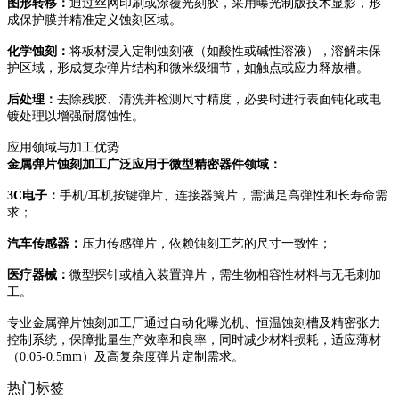
图形转移：
通过丝网印刷或涂覆光刻胶，采用曝光制版技术显影，形
成保护膜并精准定义蚀刻区域。
化学蚀刻：
将板材浸入定制蚀刻液（如酸性或碱性溶液），溶解未保
护区域，形成复杂弹片结构和微米级细节，如触点或应力释放槽。
后处理：
去除残胶、清洗并检测尺寸精度，必要时进行表面钝化或电
镀处理以增强耐腐蚀性。
应用领域与加工优势
金属弹片蚀刻加工广泛应用于微型精密器件领域：
3C电子：
手机
/耳机按键弹片、连接器簧片，需满足高弹性和长寿命需
求；
汽车传感器：
压力传感弹片，依赖蚀刻工艺的尺寸一致性；
医疗器械：
微型探针或植入装置弹片，需生物相容性材料与无毛刺加
工。
专业金属弹片蚀刻加工厂通过自动化曝光机、恒温蚀刻槽及精密张力
控制系统，保障批量生产效率和良率，同时减少材料损耗，适应薄材
（
0.05-0.5mm）及高复杂度弹片定制需求。
热门标签