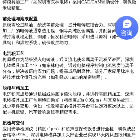
铸模具加工厂（如深圳市东林电铸）采用
CAD/CAM辅助设计，确保微
米级精度。
前处理与溶液配置
原模需经过除油、酸洗等前处理，提升电铸层结合力。深圳电铸模具
加工厂的电铸液通常选用镍、铜等高纯度金属盐，并配备
pH调节装置
维持溶液稳定性。例如，恒发精密电铸厂采用进口原料（如一胜百模
具钢）和温控系统，确保镀层均匀。
电沉积工艺
将原模作为阴极浸入电铸液，通直流电使金属离子沉积至表面。深圳
电铸模具加工企业（如东林电铸）通过电脑程序控制电流密度与离子
分布，解决镀层内应力问题，提高成品耐磨性。部分厂家应用脉冲电
铸技术优化微孔填充率（如孔径
≤0.1mm的精密钢网）。
脱模与精加工
电沉积完成后通过机械或热胀冷缩法脱模，并进行表面精加工。深圳
电铸模具加工厂常用镜面抛光（粗糙度
≤Ra 0.05μm）与真空热处理，
减少零件变形。例如，恒发精密的模具芯寿命可达20万模次以上，适
配手机按键、汽车音响旋钮等精密需求。
质检与交付
应用光学检测仪（精度
±1μm）和超声波探伤设备进行全检，确保成品
合格率≥99%。深圳电铸模具加工头部企业已实现15天内从图纸到量产