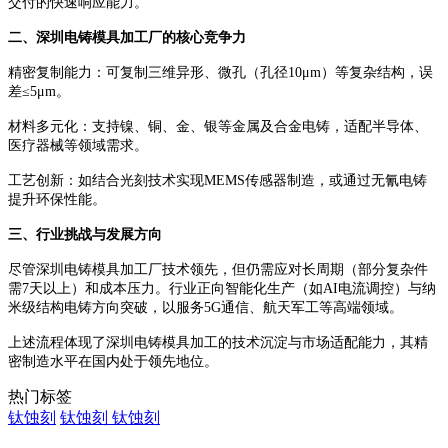
交付的快速响应能力。
二、深圳电铸模具加工厂的核心竞争力
精密复制能力：可复制三维异形、微孔（孔径
10μm）等复杂结构，误
差≤5μm。
材料多元化：支持镍、铜、金、银等金属及合金电铸，适配半导体、
医疗器械等领域需求。
工艺创新：如结合光刻技术实现
MEMS传感器制造，或通过无氰电铸
提升环保性能。
三、行业挑战与发展方向
尽管深圳电铸模具加工厂技术领先，但仍需应对长周期（部分复杂件
需
7天以上）和成本压力。行业正向智能化生产（如AI电流调控）与纳
米级结构电铸方向突破，以服务5G通信、航天军工等高端领域。
上述流程体现了深圳电铸模具加工的技术沉淀与市场适配能力，其精
密制造水平在国内处于领先地位。
热门标签
钛蚀刻
钛蚀刻
钛蚀刻