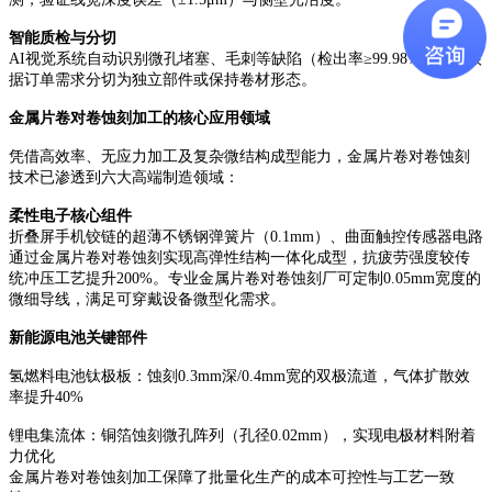
智能质检与分切
AI视觉系统自动识别微孔堵塞、毛刺等缺陷（检出率≥99.98%），再根
据订单需求分切为独立部件或保持卷材形态。
金属片卷对卷蚀刻加工的核心应用领域
凭借高效率、无应力加工及复杂微结构成型能力，金属片卷对卷蚀刻
技术已渗透到六大高端制造领域：
柔性电子核心组件
折叠屏手机铰链的超薄不锈钢弹簧片（
0.1mm）、曲面触控传感器电路
通过金属片卷对卷蚀刻实现高弹性结构一体化成型，抗疲劳强度较传
统冲压工艺提升200%。专业金属片卷对卷蚀刻厂可定制0.05mm宽度的
微细导线，满足可穿戴设备微型化需求。
新能源电池关键部件
氢燃料电池钛极板：蚀刻
0.3mm深/0.4mm宽的双极流道，气体扩散效
率提升40%
锂电集流体：铜箔蚀刻微孔阵列（孔径
0.02mm），实现电极材料附着
力优化
金属片卷对卷蚀刻加工保障了批量化生产的成本可控性与工艺一致