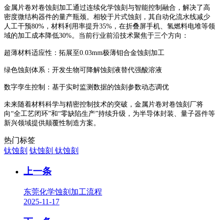
金属片卷对卷蚀刻加工通过连续化学蚀刻与智能控制融合，解决了高
密度微结构器件的量产瓶颈。相较于片式蚀刻，其自动化流水线减少
人工干预
80%，材料利用率提升35%，在折叠屏手机、氢燃料电堆等领
域的加工成本降低30%。当前行业前沿技术聚焦于三个方向：
超薄材料适应性：拓展至
0.03mm极薄钼合金蚀刻加工
绿色蚀刻体系：开发生物可降解蚀刻液替代强酸溶液
数字孪生控制：基于实时监测数据的蚀刻参数动态调优
未来随着材料科学与精密控制技术的突破，金属片卷对卷蚀刻厂将
向
“全工艺闭环”和“零缺陷生产”持续升级，为半导体封装、量子器件等
新兴领域提供颠覆性制造方案。
热门标签
钛蚀刻
钛蚀刻
钛蚀刻
上一条
东莞化学蚀刻加工流程
2025-11-17