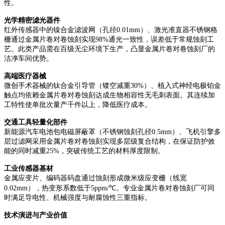
性。
光学精密滤光器件
红外传感器中的镍合金滤波网（孔径
0.01mm）、激光准直器不锈钢格
栅通过金属片卷对卷蚀刻实现98%通光一致性，误差低于常规蚀刻工
艺。此类产品需在百级无尘环境下生产，凸显金属片卷对卷蚀刻厂的
洁净车间优势。
高端医疗器械
微创手术器械的钛合金引导管（镂空减重
30%）、植入式神经电极铂金
触点均依赖金属片卷对卷蚀刻达成生物相容性无毛刺表面。其连续加
工特性使单批次量产千件以上，降低医疗成本。
交通工具轻量化部件
新能源汽车电池包电磁屏蔽罩（不锈钢蚀刻孔径
0.5mm）、飞机引擎多
层过滤网采用金属片卷对卷蚀刻实现多层级复合结构，在保证防护效
能的同时减重25%，突破传统工艺的材料厚度限制。
工业传感器基材
金属应变片、编码器码盘通过蚀刻形成微米级应变栅（线宽
0.02mm），热变形系数低于5ppm/℃。专业金属片卷对卷蚀刻厂可同
时满足导电性、机械强度与耐腐蚀性三重指标。
技术演进与产业价值