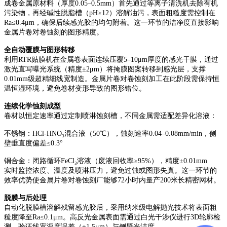
成卷金属原材料（厚度
0.05–0.5mm）首先通过等离子清洗机去除有机
污染物，再经碱性脱脂槽（pH≥12）溶解油污，表面粗糙度需控制在
Ra≤0.4μm，确保后续感光胶的均匀附着。这一环节的洁净度直接影响
金属片卷对卷蚀刻的图形精度。
全自动覆膜与图形转移
利用
RTR贴膜机在金属卷表面连续压覆5–10μm厚度的感光干膜，通过
激光直写曝光系统（精度±2μm）将掩膜图案转移到感光层，支撑
0.01mm级超精细线宽制造。金属片卷对卷蚀刻加工在此阶段需保持恒
温恒湿环境，避免卷材变形导致的图形错位。
连续化学蚀刻成型
卷材以恒定速率通过定制喷淋蚀刻槽，不同金属需适配差异化溶液：
不锈钢：
HCl-HNO₃混合液（50℃），蚀刻速率0.04–0.08mm/min，侧
壁垂直度偏差≤0.3°
铜合金：闭路循环
FeCl₃溶液（废液回收率≥95%），精度±0.01mm
实时监控浓度、温度及喷淋压力，避免过蚀或图形失真。这一环节的
效率优势使金属片卷对卷蚀刻厂能够
72小时内量产200米长精密网材。
脱膜与后处理
自动化脱膜槽溶解残留感光胶后，采用纳米级电解抛光技术将表面粗
糙度降至
Ra≤0.1μm。高反光金属表面需通过白光干涉仪进行3D轮廓检
测，验证线宽深度误差（±1.5μm）与侧壁光洁度。