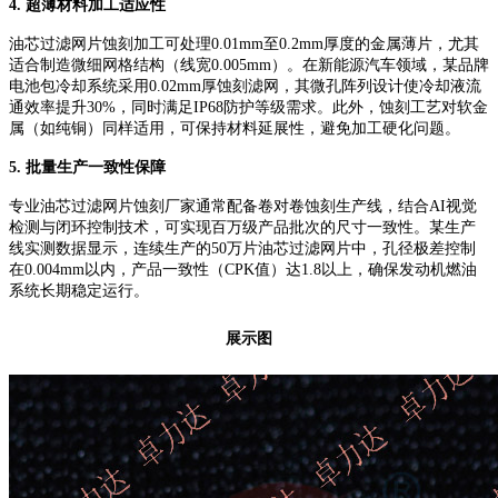
4. 超薄材料加工适应性
油芯过滤网片蚀刻加工可处理
0.01mm至0.2mm厚度的金属薄片，尤其
适合制造微细网格结构（线宽0.005mm）。在新能源汽车领域，某品牌
电池包冷却系统采用0.02mm厚蚀刻滤网，其微孔阵列设计使冷却液流
通效率提升30%，同时满足IP68防护等级需求。此外，蚀刻工艺对软金
属（如纯铜）同样适用，可保持材料延展性，避免加工硬化问题。
5. 批量生产一致性保障
专业油芯过滤网片蚀刻厂家通常配备卷对卷蚀刻生产线，结合
AI视觉
检测与闭环控制技术，可实现百万级产品批次的尺寸一致性。某生产
线实测数据显示，连续生产的50万片油芯过滤网片中，孔径极差控制
在0.004mm以内，产品一致性（CPK值）达1.8以上，确保发动机燃油
系统长期稳定运行。
展示图