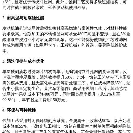
<3%，显著优于传统冲压网。此外，蚀刻工艺支持多级过滤结构，可
同时拦截不同粒径杂质，延长发动机使用寿命。
2. 耐高温与耐腐蚀性能
发动机油芯过滤网片需频繁接触高温燃油与腐蚀性气体，对材料性能
要求极高。蚀刻加工的不锈钢滤网可承受
480℃高温不变形，且在5%盐
酸溶液中浸泡72小时后无腐蚀现象。这种性能优势使蚀刻油芯过滤网
片成为商用车辆（如重型卡车、工程机械）的首选，显著降低维护成
本。
3. 清洗便捷与成本优化
单层蚀刻油芯过滤网片结构简单，无编织网或冲孔网的复杂缝隙，反
冲洗时颗粒易脱落，清洗效率提升
50%。此外，蚀刻工艺省去了冲压所
需的模具费用，且无需化学抛光等后处理工序，单位成本降低35%，适
合中小批量定制生产。某汽车零部件厂商采用蚀刻工艺后，其油芯过
滤网片年采购成本下降400万元，同时因良品率提升（从92%升至
99.8%），年节省返工费用150万元。
4. 环保与可持续性
蚀刻工艺采用封闭循环蚀刻液系统，金属离子回收率达
90%，废液处理
成本降低55%。与激光加工相比，蚀刻在批量生产时单位面积能耗降低
40%，且无激光加工产生的有害气体排放，符合全球环保趋势。某油芯