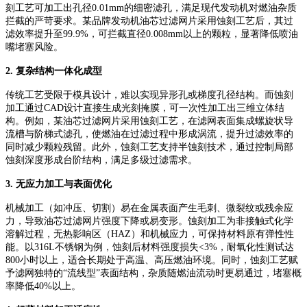
刻工艺可加工出孔径0.01mm的细密滤孔，满足现代发动机对燃油杂质
拦截的严苛要求。某品牌发动机油芯过滤网片采用蚀刻工艺后，其过
滤效率提升至99.9%，可拦截直径0.008mm以上的颗粒，显著降低喷油
嘴堵塞风险。
2. 复杂结构一体化成型
传统工艺受限于模具设计，难以实现异形孔或梯度孔径结构。而蚀刻
加工通过
CAD设计直接生成光刻掩膜，可一次性加工出三维立体结
构。例如，某油芯过滤网片采用蚀刻工艺，在滤网表面集成螺旋状导
流槽与阶梯式滤孔，使燃油在过滤过程中形成涡流，提升过滤效率的
同时减少颗粒残留。此外，蚀刻工艺支持半蚀刻技术，通过控制局部
蚀刻深度形成台阶结构，满足多级过滤需求。
3. 无应力加工与表面优化
机械加工（如冲压、切割）易在金属表面产生毛刺、微裂纹或残余应
力，导致油芯过滤网片强度下降或易变形。蚀刻加工为非接触式化学
溶解过程，无热影响区（
HAZ）和机械应力，可保持材料原有弹性性
能。以316L不锈钢为例，蚀刻后材料强度损失<3%，耐氧化性测试达
800小时以上，适合长期处于高温、高压燃油环境。同时，蚀刻工艺赋
予滤网独特的“流线型”表面结构，杂质随燃油流动时更易通过，堵塞概
率降低40%以上。