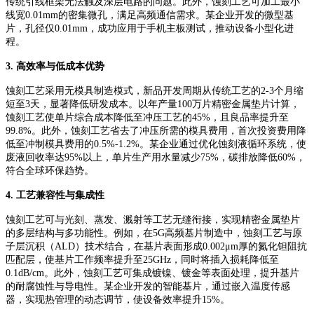
传统引线框架无法触及深层电路的问题。此外，蚀刻工艺可加工最小
线宽0.01mm的密集微孔，满足高频通信需求。某企业开发的微型基
片，孔径仅0.01mm，成功应用于手机主板测试，推动设备小型化进
程。
3. 高效率与低成本优势
蚀刻工艺采用无模具制造模式，新品开发周期从传统工艺的
2-3个月缩
短至3天，显著降低研发成本。以年产量100万片精密金属垫片计算，
蚀刻工艺使单片综合成本降低至冲压工艺的45%，且良品率提升至
99.8%。此外，蚀刻工艺省去了冲压所需的模具费用，首次投资费用降
低至冲制模具费用的0.5%-1.2%。某企业通过优化蚀刻液循环系统，使
废液回收率达95%以上，单片生产用水量减少75%，碳排放降低60%，
符合全球环保趋势。
4. 工艺兼容性与集成性
蚀刻工艺可与光刻、蒸发、溅射等工艺无缝衔接，实现精密金属垫片
的多层结构与多功能性。例如，在
5G高频基片制造中，蚀刻工艺与原
子层沉积（ALD）技术结合，在基片表面形成0.002μm厚的氮化钽阻抗
匹配层，使基片工作频率提升至25GHz，同时将插入损耗降低至
0.1dB/cm。此外，蚀刻工艺可集成镀镍、镀金等表面处理，提升基片
的耐腐蚀性与导电性。某企业开发的智能基片，通过嵌入温度传感
器，实现热管理的动态调节，使设备效率提升15%。