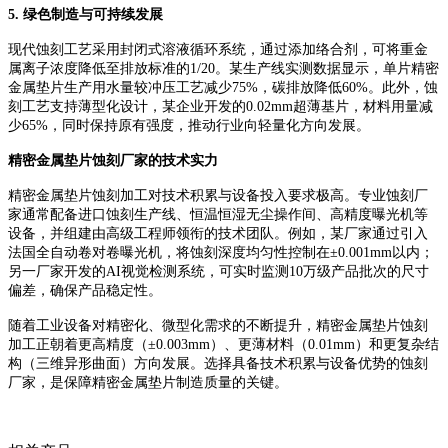
5. 绿色制造与可持续发展
现代蚀刻工艺采用封闭式溶液循环系统，通过添加络合剂，可将重金
属离子浓度降低至排放标准的
1/20。某生产线实测数据显示，单片精密
金属垫片生产用水量较冲压工艺减少75%，碳排放降低60%。此外，蚀
刻工艺支持薄型化设计，某企业开发的0.02mm超薄基片，材料用量减
少65%，同时保持原有强度，推动行业向轻量化方向发展。
精密金属垫片蚀刻厂家的技术实力
精密金属垫片蚀刻加工对技术积累与设备投入要求极高。专业蚀刻厂
家通常配备进口蚀刻生产线、恒温恒湿无尘操作间、高精度曝光机等
设备，并组建由高级工程师领衔的技术团队。例如，某厂家通过引入
法国全自动卷对卷曝光机，将蚀刻深度均匀性控制在
±0.001mm以内；
另一厂家开发的AI视觉检测系统，可实时监测10万级产品批次的尺寸
偏差，确保产品稳定性。
随着工业设备对精密化、微型化需求的不断提升，精密金属垫片蚀刻
加工正朝着更高精度（
±0.003mm）、更薄材料（0.01mm）和更复杂结
构（三维异形曲面）方向发展。选择具备技术积累与设备优势的蚀刻
厂家，是保障精密金属垫片制造质量的关键。