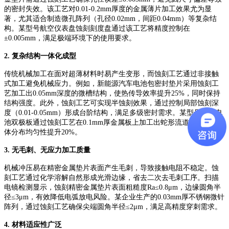
的密封失效。该工艺对0.01-0.2mm厚度的金属薄片加工效果尤为显
著，尤其适合制造微孔阵列（孔径0.02mm，间距0.04mm）等复杂结
构。某型号航空仪表盘蚀刻刻度盘通过该工艺将精度控制在
±0.005mm，满足极端环境下的使用要求。
2. 复杂结构一体化成型
传统机械加工在面对超薄材料时易产生变形，而蚀刻工艺通过非接触
式加工避免机械应力。例如，新能源汽车电池包密封垫片采用蚀刻工
艺加工出
0.05mm深度的微槽结构，使热传导效率提升25%，同时保持
结构强度。此外，蚀刻工艺可实现半蚀刻效果，通过控制局部蚀刻深
度（0.01-0.05mm）形成台阶结构，满足多级密封需求。某型号燃料电
池双极板通过蚀刻工艺在0.1mm厚金属板上加工出蛇形流道，使反应气
体分布均匀性提升20%。
3. 无毛刺、无应力加工质量
机械冲压易在精密金属垫片表面产生毛刺，导致接触电阻不稳定。蚀
刻工艺通过化学溶解自然形成光滑边缘，省去二次去毛刺工序。扫描
电镜检测显示，蚀刻精密金属垫片表面粗糙度
Ra≤0.8μm，边缘圆角半
径≤3μm，有效降低电弧放电风险。某企业生产的0.03mm厚不锈钢微针
阵列，通过蚀刻工艺确保尖端圆角半径≤2μm，满足高精度穿刺需求。
4. 材料适应性广泛