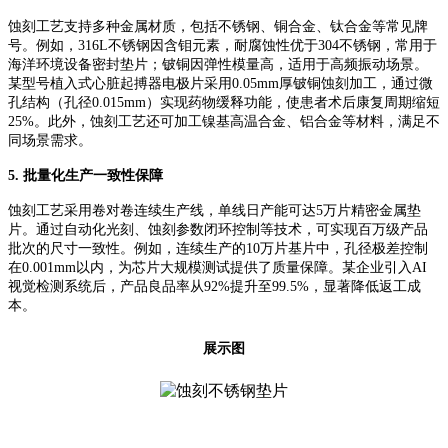
蚀刻工艺支持多种金属材质，包括不锈钢、铜合金、钛合金等常见牌
号。例如，
316L不锈钢因含钼元素，耐腐蚀性优于304不锈钢，常用于
海洋环境设备密封垫片；铍铜因弹性模量高，适用于高频振动场景。
某型号植入式心脏起搏器电极片采用0.05mm厚铍铜蚀刻加工，通过微
孔结构（孔径0.015mm）实现药物缓释功能，使患者术后康复周期缩短
25%。此外，蚀刻工艺还可加工镍基高温合金、铝合金等材料，满足不
同场景需求。
5. 批量化生产一致性保障
蚀刻工艺采用卷对卷连续生产线，单线日产能可达
5万片精密金属垫
片。通过自动化光刻、蚀刻参数闭环控制等技术，可实现百万级产品
批次的尺寸一致性。例如，连续生产的10万片基片中，孔径极差控制
在0.001mm以内，为芯片大规模测试提供了质量保障。某企业引入AI
视觉检测系统后，产品良品率从92%提升至99.5%，显著降低返工成
本。
展示图